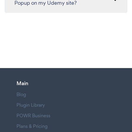
Popup on my Udemy site?
Main
Blog
Plugin Library
POWR Business
Plans & Pricing