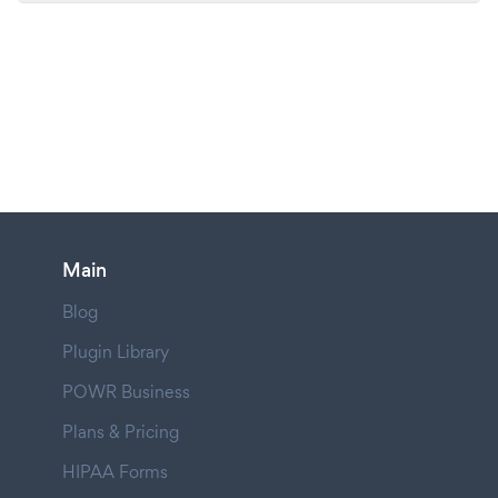
Main
Blog
Plugin Library
POWR Business
Plans & Pricing
HIPAA Forms