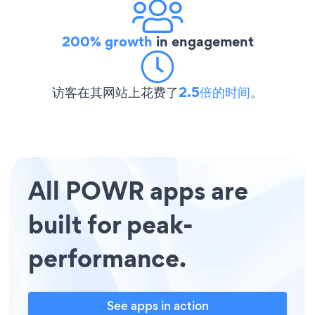
200% growth
in engagement
访客在其网站上花费了
2.5倍的时间
。
All POWR apps are
built for peak-
performance.
See apps in action