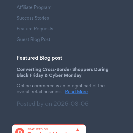
Affiliate Program
Success Stories
Feature Requests
Guest Blog Post
Featured Blog post
Converting Cross-Border Shoppers During
Black Friday & Cyber Monday
Online commerce is an integral part of the
overall retail business.
Read More
Posted by on
2026-08-06