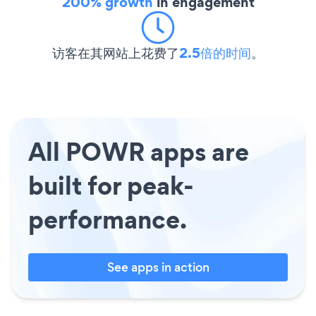
200% growth
in engagement
访客在其网站上花费了
2.5倍的时间
。
All POWR apps are
built for peak-
performance.
See apps in action