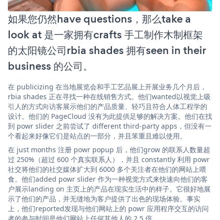
如果您仍然have questions，那么take a
look at 是一家拥有crafts 手工制作木制框架
的太阳镜公司rbia shades 拥有seen in their
business 的公司。
在 publicizing 在当地展览会和手工艺品展上开展业务几个月后，
rbia shades 正在寻找一种在线销售方式。他们wanted以视觉上吸
引人的方式向访客展示他们的产品质量、轻巧且符合人体工程学的
设计。他们的 PageCloud 没有为此提供足够的解决方案。他们在找
到 powr slider 之前尝试了 different third-party apps，但没有一
个看起来好像它们是站点的一部分，并且笨重且难以使用。
在 just months 注册 powr popup 后，他们grow 的联系人数量超
过 250%（超过 600 个真实联系人），并且 constantly 利用 powr
社交将他们的社交媒体扩大到 6000 多个关注者在他们的网站上喂
食。他们added powr slider 作为一种视觉方式来快速向他们的客
户展示landing on 主页上的产品在现实生活中的样子。它很好地展
示了他们的产品，并无缝地为客户提供了出色的现场体验。事实
上，他们reported发现与他们网站上的 powr 应用程序交互的访问
者的参与时间是他们网站上任何其他人的 2.5 倍。