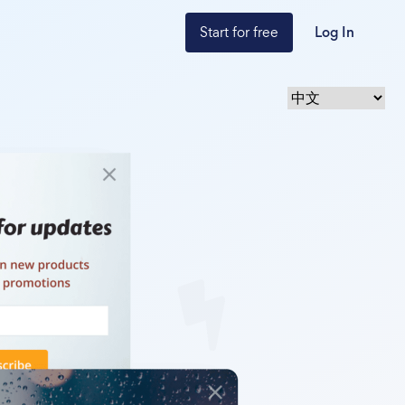
Start for free
Log In