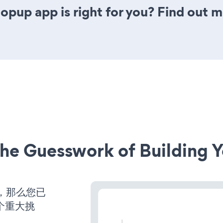
opup app is right for you? Find out m
he Guesswork of Building Y
营，那么您已
个重大挑