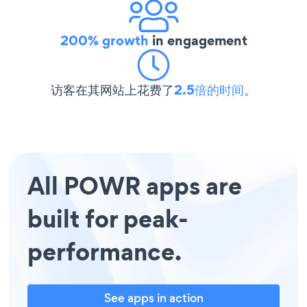
200% growth
in engagement
访客在其网站上花费了
2.5倍的时间
。
All POWR apps are
built for peak-
performance.
See apps in action