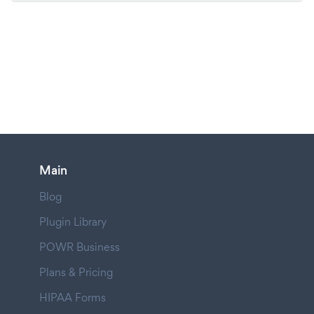
Main
Blog
Plugin Library
POWR Business
Plans & Pricing
HIPAA Forms