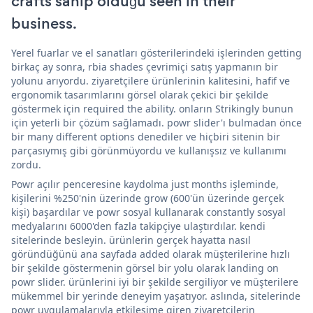
crafts sahip olduğu seen in their
business.
Yerel fuarlar ve el sanatları gösterilerindeki işlerinden getting
birkaç ay sonra, rbia shades çevrimiçi satış yapmanın bir
yolunu arıyordu. ziyaretçilere ürünlerinin kalitesini, hafif ve
ergonomik tasarımlarını görsel olarak çekici bir şekilde
göstermek için required the ability. onların Strikingly bunun
için yeterli bir çözüm sağlamadı. powr slider'ı bulmadan önce
bir many different options denediler ve hiçbiri sitenin bir
parçasıymış gibi görünmüyordu ve kullanışsız ve kullanımı
zordu.
Powr açılır penceresine kaydolma just months işleminde,
kişilerini %250'nin üzerinde grow (600'ün üzerinde gerçek
kişi) başardılar ve powr sosyal kullanarak constantly sosyal
medyalarını 6000'den fazla takipçiye ulaştırdılar. kendi
sitelerinde besleyin. ürünlerin gerçek hayatta nasıl
göründüğünü ana sayfada added olarak müşterilerine hızlı
bir şekilde göstermenin görsel bir yolu olarak landing on
powr slider. ürünlerini iyi bir şekilde sergiliyor ve müşterilere
mükemmel bir yerinde deneyim yaşatıyor. aslında, sitelerinde
powr uygulamalarıyla etkileşime giren ziyaretçilerin