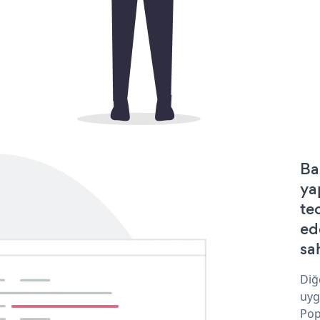
Ba
ya
te
ed
sa
Diğ
uyg
Pop