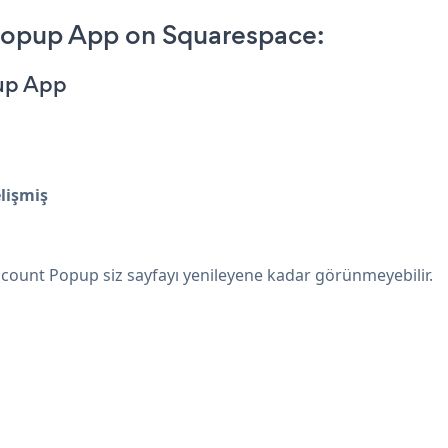
opup App on Squarespace:
up App
lişmiş
ount Popup siz sayfayı yenileyene kadar görünmeyebilir.