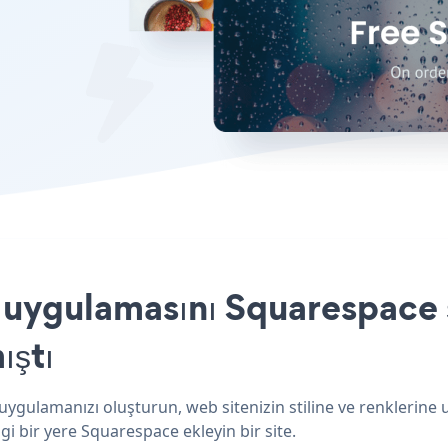
ygulamasını Squarespace s
ıştı
gulamanızı oluşturun, web sitenizin stiline ve renklerine
i bir yere Squarespace ekleyin bir site.