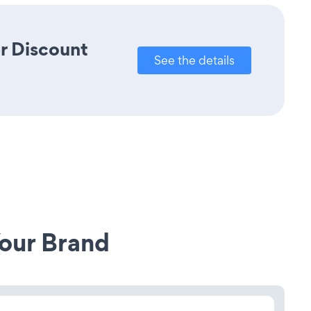
r Discount
See the details
our Brand