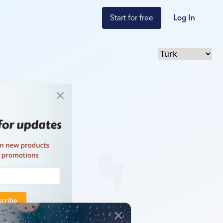
Start for free
Log In