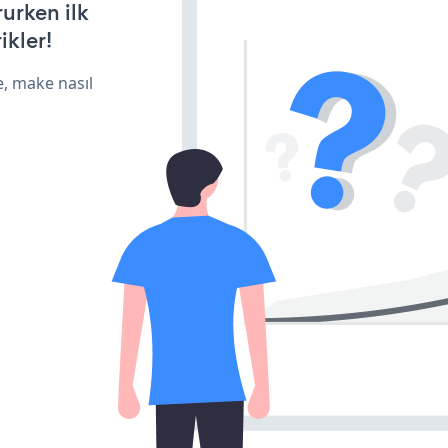
rurken ilk
ikler!
e, make nasıl