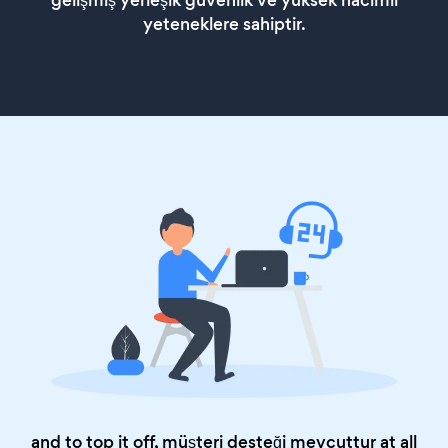
gelişmiş yerleşik güvenlik ve yüksek hacimli
yeteneklere sahiptir.
and to top it off, müşteri desteği mevcuttur at all