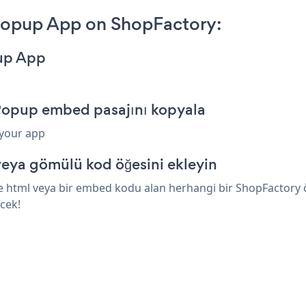
opup App on ShopFactory:
up App
Popup embed pasajını kopyala
 your app
eya gömülü kod öğesini ekleyin
tml veya bir embed kodu alan herhangi bir ShopFactory öğes
cek!