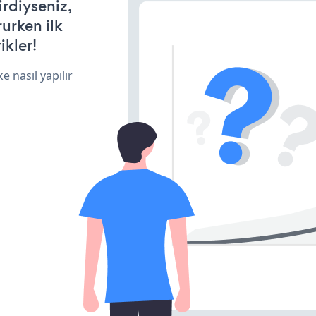
irdiyseniz,
rurken ilk
ikler!
e nasıl yapılır