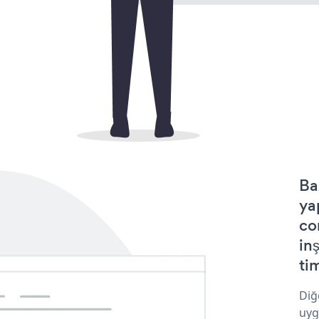
Ba
ya
co
in
tim
Diğ
uyg