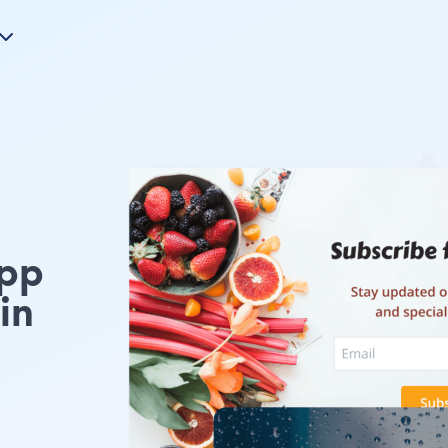
pp
in