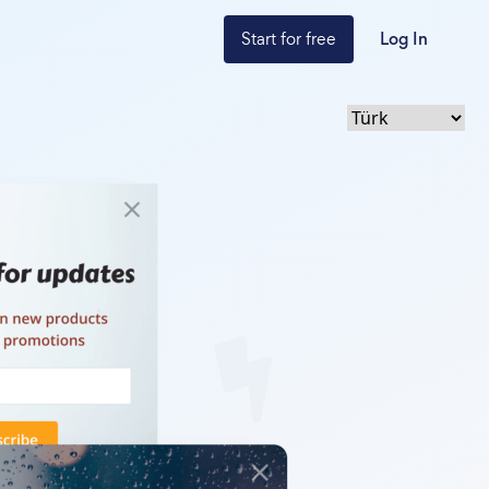
Start for free
Log In