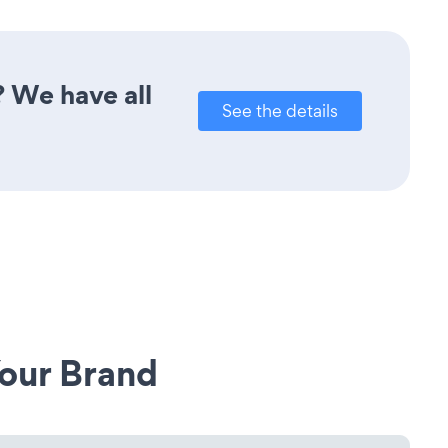
? We have all
See the details
our Brand