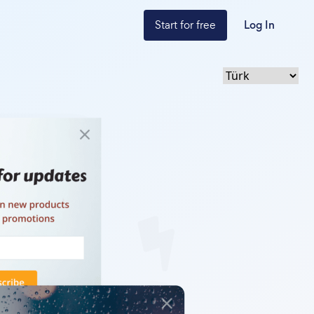
Start for free
Log In