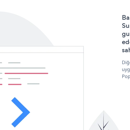
Ba
Su
gu
ed
sa
Diğ
uyg
Pop