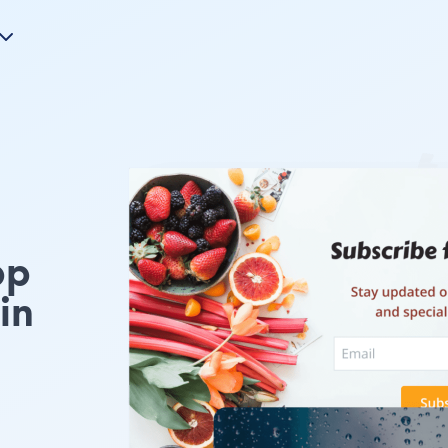
pp
in