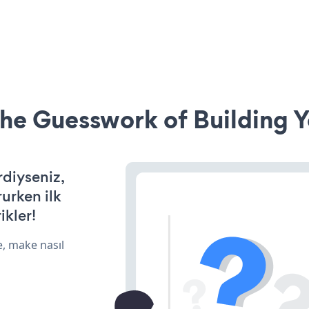
he Guesswork of Building Y
rdiyseniz,
rurken ilk
ikler!
e, make nasıl