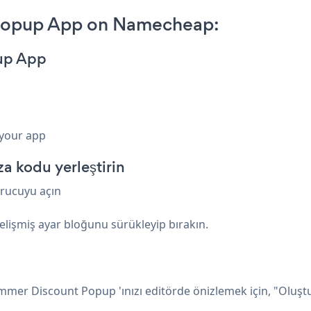
Popup App on Namecheap:
up App
 your app
 kodu yerleştirin
urucuyu açın
lişmiş ayar bloğunu sürükleyip bırakın.
mer Discount Popup 'ınızı editörde önizlemek için, "Oluştu