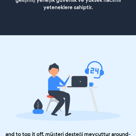
gelişmiş yerleşik güvenlik ve yüksek hacimli
yeteneklere sahiptir.
and to top it off, müşteri desteği mevcuttur around-