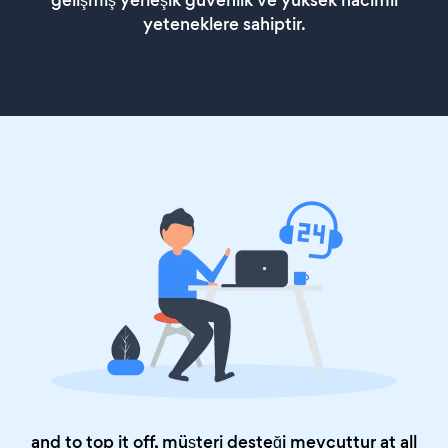
gelişmiş yerleşik güvenlik ve yüksek hacimli
yeteneklere sahiptir.
and to top it off, müşteri desteği mevcuttur at all