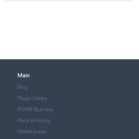
Main
Blog
Plugin Library
POWR Business
Plans & Pricing
HIPAA Forms