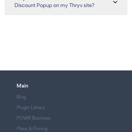
Discount Popup on my Thryv site?
Main
Blog
Plugin Library
POWR Business
Plans & Pricing