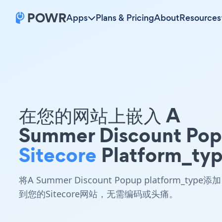
Apps
Plans & Pricing
About
Resources
在您的网站上嵌入 A
Summer Discount Po
Sitecore
Platform_ty
将A Summer Discount Popup platform_type添加
到您的Sitecore网站，无需编码或头痛。