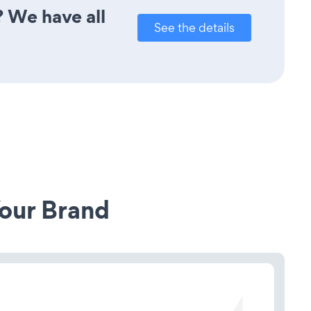
? We have all
See the details
our Brand