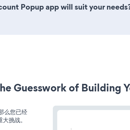
ount Popup app will suit your needs
he Guesswork of Building Y
，那么您已经
重大挑战。