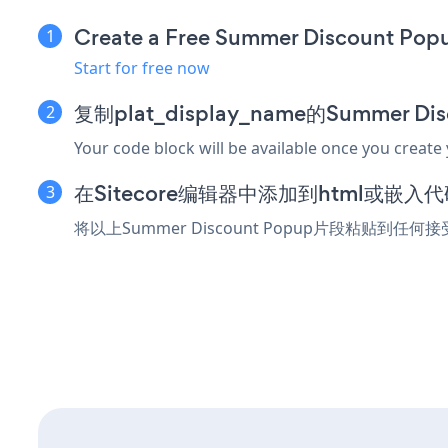
Create a Free Summer Discount Pop
Start for free now
复制plat_display_name的Summer D
Your code block will be available once you create
在Sitecore编辑器中添加到html或嵌入
将以上Summer Discount Popup片段粘贴到任何