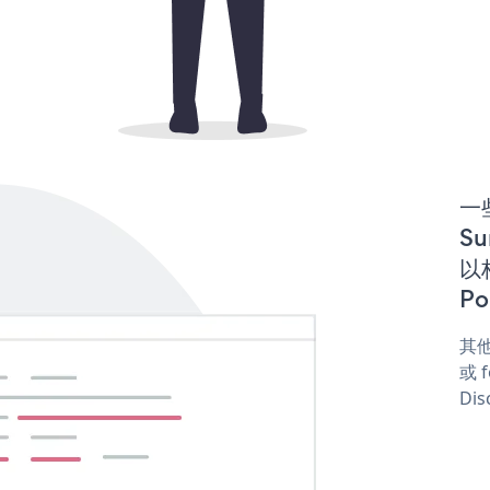
一些
Su
以构
Po
其他
或 f
Dis