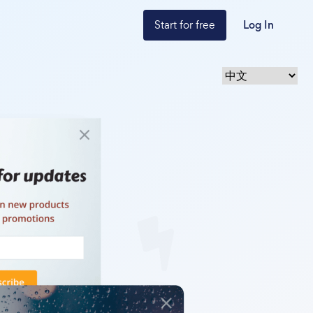
Start for free
Log In