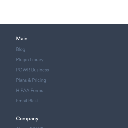
Main
Blog
Plugin Library
POWR Business
Plans & Pricing
HIPAA Forms
Email Blast
Company