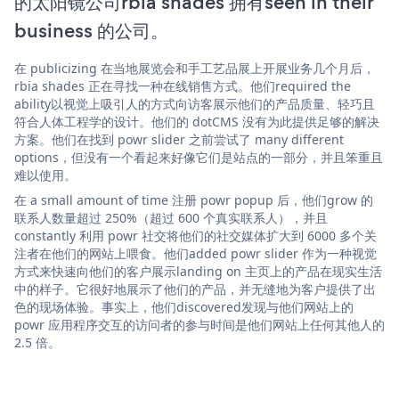
的太阳镜公司rbia shades 拥有seen in their
business 的公司。
在 publicizing 在当地展览会和手工艺品展上开展业务几个月后，
rbia shades 正在寻找一种在线销售方式。他们required the
ability以视觉上吸引人的方式向访客展示他们的产品质量、轻巧且
符合人体工程学的设计。他们的 dotCMS 没有为此提供足够的解决
方案。他们在找到 powr slider 之前尝试了 many different
options，但没有一个看起来好像它们是站点的一部分，并且笨重且
难以使用。
在 a small amount of time 注册 powr popup 后，他们grow 的
联系人数量超过 250%（超过 600 个真实联系人），并且
constantly 利用 powr 社交将他们的社交媒体扩大到 6000 多个关
注者在他们的网站上喂食。他们added powr slider 作为一种视觉
方式来快速向他们的客户展示landing on 主页上的产品在现实生活
中的样子。它很好地展示了他们的产品，并无缝地为客户提供了出
色的现场体验。事实上，他们discovered发现与他们网站上的
powr 应用程序交互的访问者的参与时间是他们网站上任何其他人的
2.5 倍。