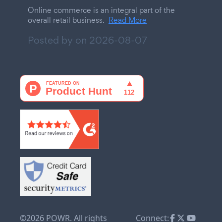
Online commerce is an integral part of the
overall retail business.
Read More
Posted by on
2026-08-07
©2026 POWR. All rights
Connect: