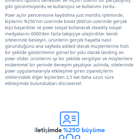
different options denediler ve hiçbiri sitenin bir parçasıymış
gibi görünmüyordu ve kullanışsız ve kullanımı zordu.
Powr açılır penceresine kaydolma just months işleminde,
kişilerini %250'nin üzerinde boost (600'ün üzerinde gerçek
kişi) başardılar ve powr sosyal kullanarak steadily sosyal
medyalarını 6000'den fazla takipçiye ulaştırdılar. kendi
sitelerinde besleyin. ürünlerin gerçek hayatta nasıl
göründüğünü ana sayfada added olarak müşterilerine hızlı
bir şekilde göstermenin görsel bir yolu olarak landing on
powr slider. ürünlerini iyi bir şekilde sergiliyor ve müşterilere
mükemmel bir yerinde deneyim yaşatıyor. aslında, sitelerinde
powr uygulamalarıyla etkileşime giren ziyaretçilerin
sitelerindeki diğer kişilerden 2,5 kat daha uzun süre
etkileşimde bulundukları discovered.
İletişimde
%250 büyüme