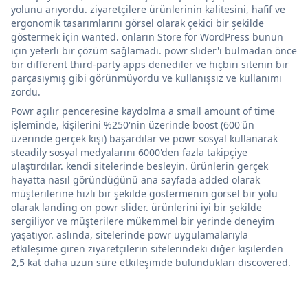
yolunu arıyordu. ziyaretçilere ürünlerinin kalitesini, hafif ve
ergonomik tasarımlarını görsel olarak çekici bir şekilde
göstermek için wanted. onların Store for WordPress bunun
için yeterli bir çözüm sağlamadı. powr slider'ı bulmadan önce
bir different third-party apps denediler ve hiçbiri sitenin bir
parçasıymış gibi görünmüyordu ve kullanışsız ve kullanımı
zordu.
Powr açılır penceresine kaydolma a small amount of time
işleminde, kişilerini %250'nin üzerinde boost (600'ün
üzerinde gerçek kişi) başardılar ve powr sosyal kullanarak
steadily sosyal medyalarını 6000'den fazla takipçiye
ulaştırdılar. kendi sitelerinde besleyin. ürünlerin gerçek
hayatta nasıl göründüğünü ana sayfada added olarak
müşterilerine hızlı bir şekilde göstermenin görsel bir yolu
olarak landing on powr slider. ürünlerini iyi bir şekilde
sergiliyor ve müşterilere mükemmel bir yerinde deneyim
yaşatıyor. aslında, sitelerinde powr uygulamalarıyla
etkileşime giren ziyaretçilerin sitelerindeki diğer kişilerden
2,5 kat daha uzun süre etkileşimde bulundukları discovered.