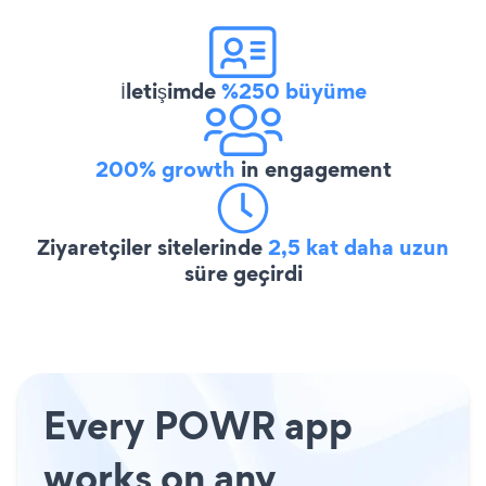
İletişimde
%250 büyüme
200% growth
in engagement
Ziyaretçiler sitelerinde
2,5 kat daha uzun
süre geçirdi
Every POWR app
works on any