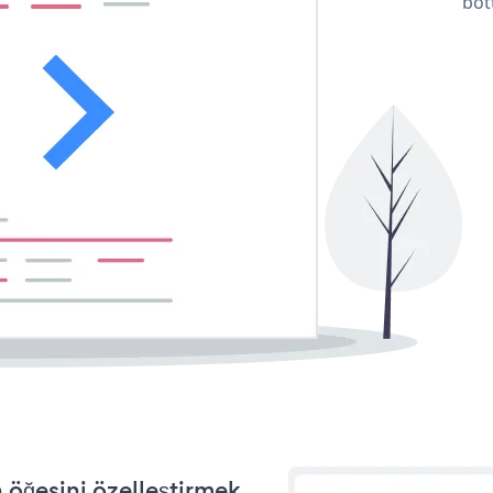
bot
 öğesini özelleştirmek