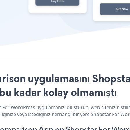
rison uygulamasını Shopst
 bu kadar kolay olmamıştı
 For WordPress uygulamanızı oluşturun, web sitenizin stili
ginize veya istediğiniz herhangi bir yere Shopstar For Word
Comparison App on Shopstar For Word