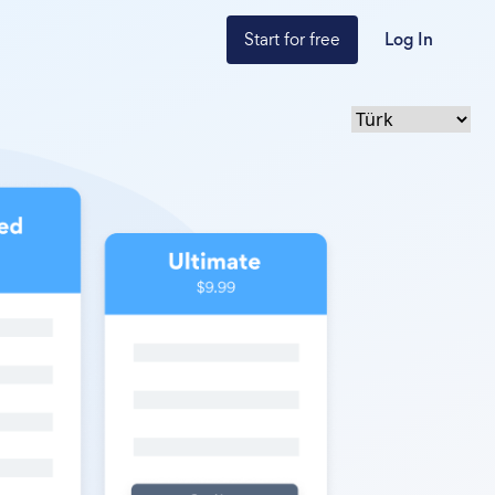
Start for free
Log In