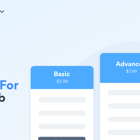
For
b