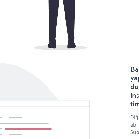
Ba
ya
da
in
tim
Diğ
abr
Sub