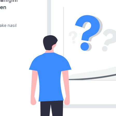
den
ake nasıl