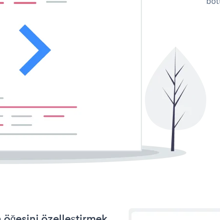
bot
 öğesini özelleştirmek