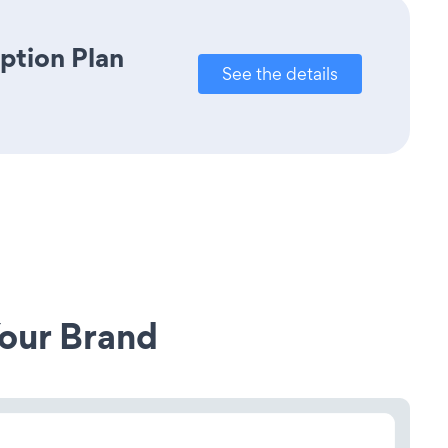
ption Plan
See the details
our Brand