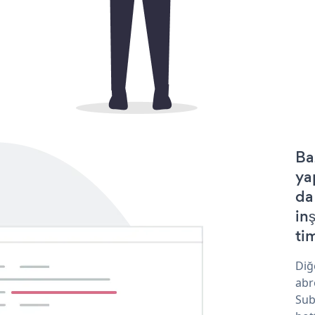
Ba
ya
da
in
tim
Diğ
abr
Sub