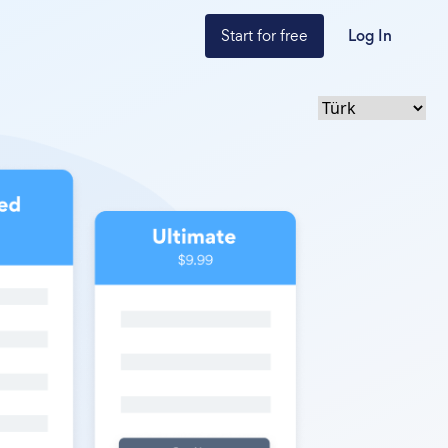
Start for free
Log In