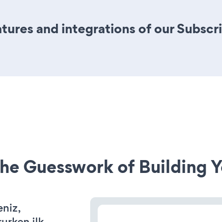
ures and integrations of our Subscri
he Guesswork of Building Y
eniz,
rurken ilk