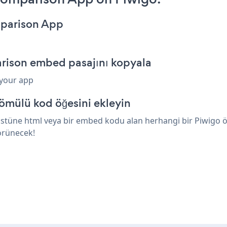
mparison App
rison embed pasajını kopyala
 your app
ömülü kod öğesini ekleyin
tüne html veya bir embed kodu alan herhangi bir Piwigo öğes
örünecek!