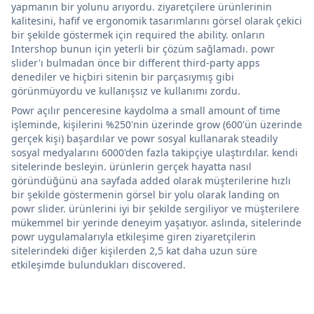
yapmanın bir yolunu arıyordu. ziyaretçilere ürünlerinin
kalitesini, hafif ve ergonomik tasarımlarını görsel olarak çekici
bir şekilde göstermek için required the ability. onların
Intershop bunun için yeterli bir çözüm sağlamadı. powr
slider'ı bulmadan önce bir different third-party apps
denediler ve hiçbiri sitenin bir parçasıymış gibi
görünmüyordu ve kullanışsız ve kullanımı zordu.
Powr açılır penceresine kaydolma a small amount of time
işleminde, kişilerini %250'nin üzerinde grow (600'ün üzerinde
gerçek kişi) başardılar ve powr sosyal kullanarak steadily
sosyal medyalarını 6000'den fazla takipçiye ulaştırdılar. kendi
sitelerinde besleyin. ürünlerin gerçek hayatta nasıl
göründüğünü ana sayfada added olarak müşterilerine hızlı
bir şekilde göstermenin görsel bir yolu olarak landing on
powr slider. ürünlerini iyi bir şekilde sergiliyor ve müşterilere
mükemmel bir yerinde deneyim yaşatıyor. aslında, sitelerinde
powr uygulamalarıyla etkileşime giren ziyaretçilerin
sitelerindeki diğer kişilerden 2,5 kat daha uzun süre
etkileşimde bulundukları discovered.