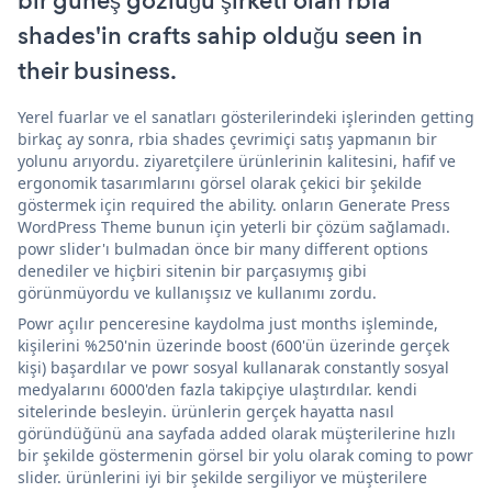
bir güneş gözlüğü şirketi olan rbia
shades'in crafts sahip olduğu seen in
their business.
Yerel fuarlar ve el sanatları gösterilerindeki işlerinden getting
birkaç ay sonra, rbia shades çevrimiçi satış yapmanın bir
yolunu arıyordu. ziyaretçilere ürünlerinin kalitesini, hafif ve
ergonomik tasarımlarını görsel olarak çekici bir şekilde
göstermek için required the ability. onların Generate Press
WordPress Theme bunun için yeterli bir çözüm sağlamadı.
powr slider'ı bulmadan önce bir many different options
denediler ve hiçbiri sitenin bir parçasıymış gibi
görünmüyordu ve kullanışsız ve kullanımı zordu.
Powr açılır penceresine kaydolma just months işleminde,
kişilerini %250'nin üzerinde boost (600'ün üzerinde gerçek
kişi) başardılar ve powr sosyal kullanarak constantly sosyal
medyalarını 6000'den fazla takipçiye ulaştırdılar. kendi
sitelerinde besleyin. ürünlerin gerçek hayatta nasıl
göründüğünü ana sayfada added olarak müşterilerine hızlı
bir şekilde göstermenin görsel bir yolu olarak coming to powr
slider. ürünlerini iyi bir şekilde sergiliyor ve müşterilere