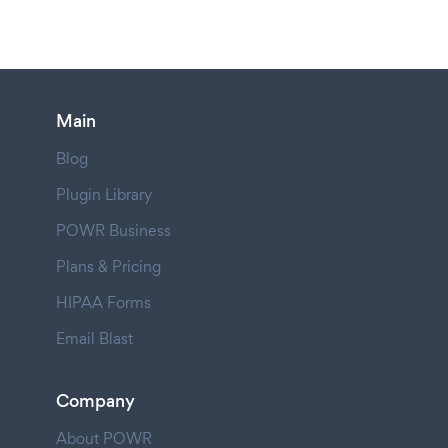
Main
Blog
Plugin Library
POWR Business
Plans & Pricing
HIPAA Forms
Email Blast
Company
About POWR