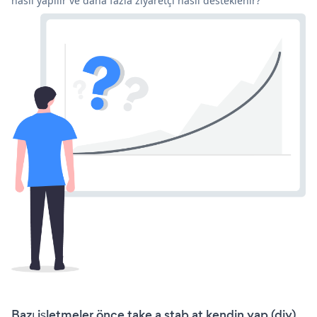
nasıl yapılır ve daha fazla ziyaretçi nasıl desteklenir?
Bazı işletmeler önce take a stab at kendin yap (diy)