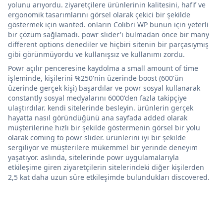
yolunu arıyordu. ziyaretçilere ürünlerinin kalitesini, hafif ve
ergonomik tasarımlarını görsel olarak çekici bir şekilde
göstermek için wanted. onların Colibri WP bunun için yeterli
bir çözüm sağlamadı. powr slider'ı bulmadan önce bir many
different options denediler ve hiçbiri sitenin bir parçasıymış
gibi görünmüyordu ve kullanışsız ve kullanımı zordu.
Powr açılır penceresine kaydolma a small amount of time
işleminde, kişilerini %250'nin üzerinde boost (600'ün
üzerinde gerçek kişi) başardılar ve powr sosyal kullanarak
constantly sosyal medyalarını 6000'den fazla takipçiye
ulaştırdılar. kendi sitelerinde besleyin. ürünlerin gerçek
hayatta nasıl göründüğünü ana sayfada added olarak
müşterilerine hızlı bir şekilde göstermenin görsel bir yolu
olarak coming to powr slider. ürünlerini iyi bir şekilde
sergiliyor ve müşterilere mükemmel bir yerinde deneyim
yaşatıyor. aslında, sitelerinde powr uygulamalarıyla
etkileşime giren ziyaretçilerin sitelerindeki diğer kişilerden
2,5 kat daha uzun süre etkileşimde bulundukları discovered.