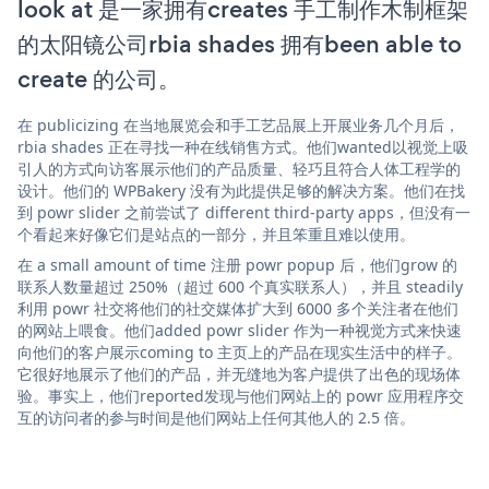
look at 是一家拥有creates 手工制作木制框架
的太阳镜公司rbia shades 拥有been able to
create 的公司。
在 publicizing 在当地展览会和手工艺品展上开展业务几个月后，
rbia shades 正在寻找一种在线销售方式。他们wanted以视觉上吸
引人的方式向访客展示他们的产品质量、轻巧且符合人体工程学的
设计。他们的 WPBakery 没有为此提供足够的解决方案。他们在找
到 powr slider 之前尝试了 different third-party apps，但没有一
个看起来好像它们是站点的一部分，并且笨重且难以使用。
在 a small amount of time 注册 powr popup 后，他们grow 的
联系人数量超过 250%（超过 600 个真实联系人），并且 steadily
利用 powr 社交将他们的社交媒体扩大到 6000 多个关注者在他们
的网站上喂食。他们added powr slider 作为一种视觉方式来快速
向他们的客户展示coming to 主页上的产品在现实生活中的样子。
它很好地展示了他们的产品，并无缝地为客户提供了出色的现场体
验。事实上，他们reported发现与他们网站上的 powr 应用程序交
互的访问者的参与时间是他们网站上任何其他人的 2.5 倍。