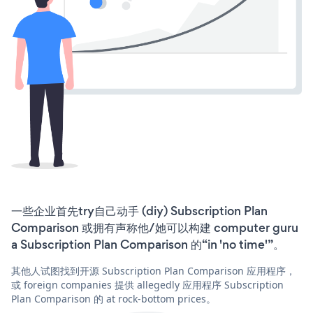
一些企业首先try自己动手 (diy) Subscription Plan
Comparison 或拥有声称他/她可以构建 computer guru
a Subscription Plan Comparison 的“in 'no time'”。
其他人试图找到开源 Subscription Plan Comparison 应用程序，
或 foreign companies 提供 allegedly 应用程序 Subscription
Plan Comparison 的 at rock-bottom prices。