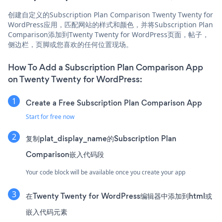
创建自定义的Subscription Plan Comparison Twenty Twenty for
WordPress应用，匹配网站的样式和颜色，并将Subscription Plan
Comparison添加到Twenty Twenty for WordPress页面，帖子，
侧边栏，页脚或您喜欢的任何位置现场。
How To Add a Subscription Plan Comparison App
on Twenty Twenty for WordPress:
Create a Free Subscription Plan Comparison App
Start for free now
复制plat_display_name的Subscription Plan
Comparison嵌入代码段
Your code block will be available once you create your app
在Twenty Twenty for WordPress编辑器中添加到html或
嵌入代码元素