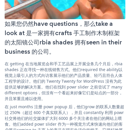
如果您仍然have questions，那么take a
look at 是一家拥有crafts 手工制作木制框架
的太阳镜公司rbia shades 拥有seen in their
business 的公司。
在 getting 在当地展览会和手工艺品展上开展业务几个月后，rbia
shades 正在寻找一种在线销售方式。他们required the ability以
视觉上吸引人的方式向访客展示他们的产品质量、轻巧且符合人体
工程学的设计。他们的 Twenty Twenty for WordPress 没有为此
提供足够的解决方案。他们在找到 powr slider 之前尝试了 many
different options，但没有一个看起来好像它们是站点的一部分，
并且笨重且难以使用。
在 just months 注册 powr popup 后，他们grow 的联系人数量超
过 250%（超过 600 个真实联系人），并且 constantly 利用 powr
社交将他们的社交媒体扩大到 6000 多个关注者在他们的网站上喂
食。他们added powr slider 作为一种视觉方式来快速向他们的客
户展示coming to 主页上的产品在现实生活中的样子。它很好地展