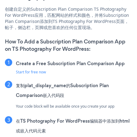
创建自定义的Subscription Plan Comparison TS Photography
For WordPress应用，匹配网站的样式和颜色，并将Subscription
Plan Comparison添加到TS Photography For WordPress页面，
帖子，侧边栏，页脚或您喜欢的任何位置现场。
How To Add a Subscription Plan Comparison App
on TS Photography For WordPress:
Create a Free Subscription Plan Comparison App
Start for free now
复制plat_display_name的Subscription Plan
Comparison嵌入代码段
Your code block will be available once you create your app
在TS Photography For WordPress编辑器中添加到html
或嵌入代码元素