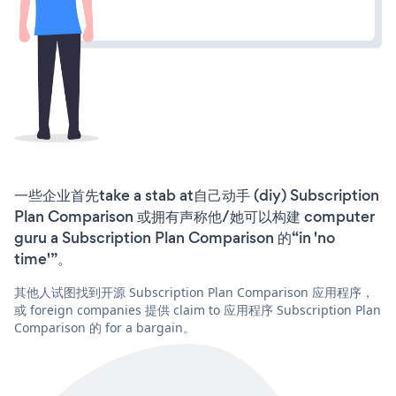
一些企业首先take a stab at自己动手 (diy) Subscription
Plan Comparison 或拥有声称他/她可以构建 computer
guru a Subscription Plan Comparison 的“in 'no
time'”。
其他人试图找到开源 Subscription Plan Comparison 应用程序，
或 foreign companies 提供 claim to 应用程序 Subscription Plan
Comparison 的 for a bargain。