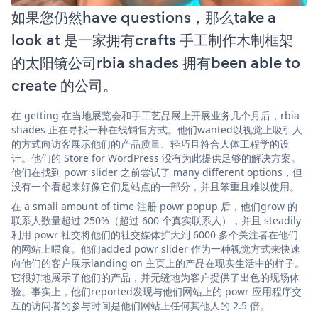
如果您仍然have questions，那么take a
look at 是一家拥有crafts 手工制作木制框架
的太阳镜公司rbia shades 拥有been able to
create 的公司。
在 getting 在当地展览会和手工艺品展上开展业务几个月后，rbia
shades 正在寻找一种在线销售方式。他们wanted以视觉上吸引人
的方式向访客展示他们的产品质量、轻巧且符合人体工程学的设
计。他们的 Store for WordPress 没有为此提供足够的解决方案。
他们在找到 powr slider 之前尝试了 many different options，但
没有一个看起来好像它们是站点的一部分，并且笨重且难以使用。
在 a small amount of time 注册 powr popup 后，他们grow 的
联系人数量超过 250%（超过 600 个真实联系人），并且 steadily
利用 powr 社交将他们的社交媒体扩大到 6000 多个关注者在他们
的网站上喂食。他们added powr slider 作为一种视觉方式来快速
向他们的客户展示landing on 主页上的产品在现实生活中的样子。
它很好地展示了他们的产品，并无缝地为客户提供了出色的现场体
验。事实上，他们reported发现与他们网站上的 powr 应用程序交
互的访问者的参与时间是他们网站上任何其他人的 2.5 倍。