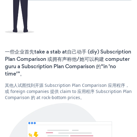
一些企业首先take a stab at自己动手 (diy) Subscription
Plan Comparison 或拥有声称他/她可以构建 computer
guru a Subscription Plan Comparison 的“in 'no
time'”。
其他人试图找到开源 Subscription Plan Comparison 应用程序，
或 foreign companies 提供 claim to 应用程序 Subscription Plan
Comparison 的 at rock-bottom prices。