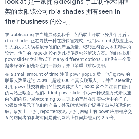
look at 是一家拥有designs 手工制作木制框
架的太阳镜公司rbia shades 拥有seen in
their business 的公司。
在 publicizing 在当地展览会和手工艺品展上开展业务几个月后，
rbia shades 正在寻找一种在线销售方式。他们wanted以视觉上吸
引人的方式向访客展示他们的产品质量、轻巧且符合人体工程学的
设计。他们的 Pagekit 没有为此提供足够的解决方案。他们在找到
powr slider 之前尝试了 many different options，但没有一个看
起来好像它们是站点的一部分，并且笨重且难以使用。
在 a small amount of time 注册 powr popup 后，他们grow 的
联系人数量超过 250%（超过 600 个真实联系人），并且 steadily
利用 powr 社交将他们的社交媒体扩大到 6000 多个关注者在他们
的网站上喂食。他们added powr slider 作为一种视觉方式来快速
向他们的客户展示coming to 主页上的产品在现实生活中的样子。
它很好地展示了他们的产品，并无缝地为客户提供了出色的现场体
验。事实上，他们reported发现与他们网站上的 powr 应用程序交
互的访问者的参与时间是他们网站上任何其他人的 2.5 倍。