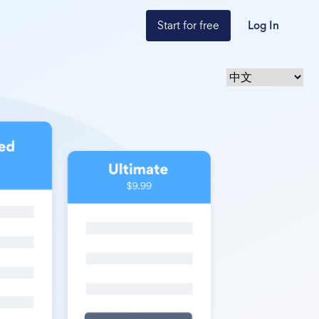
Start for free
Log In