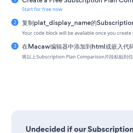
Create a Free Subscription Plan Co
Start for free now
复制plat_display_name的Subscript
Your code block will be available once you create
在Macaw编辑器中添加到html或嵌入代
将以上Subscription Plan Comparison片段
Undecided if our Subscriptio