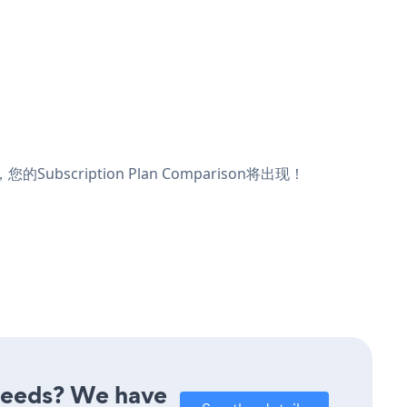
bscription Plan Comparison将出现！
 needs? We have