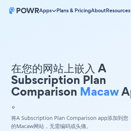
Apps
Plans & Pricing
About
Resources
在您的网站上嵌入 A
Subscription Plan
Comparison
Macaw
A
。
将A Subscription Plan Comparison app添加到您
的Macaw网站，无需编码或头痛。