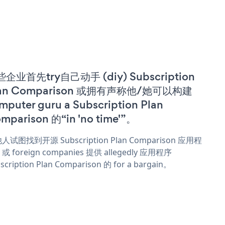
企业首先try自己动手 (diy) Subscription
lan Comparison 或拥有声称他/她可以构建
mputer guru a Subscription Plan
mparison 的“in 'no time'”。
人试图找到开源 Subscription Plan Comparison 应用程
或 foreign companies 提供 allegedly 应用程序
scription Plan Comparison 的 for a bargain。