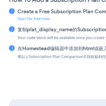
Create a Free Subscription Plan Co
Start for free now
复制plat_display_name的Subscript
Your code block will be available once you create
在Homestead编辑器中添加到html或
将以上Subscription Plan Comparison片段