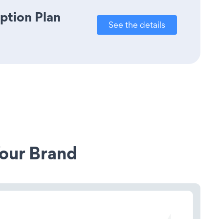
ption Plan
See the details
our Brand