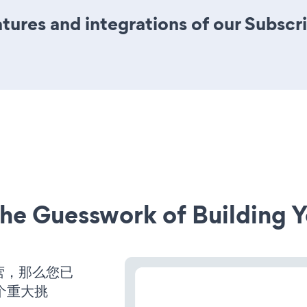
ures and integrations of our Subscri
he Guesswork of Building Y
运营，那么您已
个重大挑