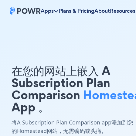
Apps
Plans & Pricing
About
Resources
在您的网站上嵌入 A
Subscription Plan
Comparison
Homeste
App 。
将A Subscription Plan Comparison app添加到您
的Homestead网站，无需编码或头痛。