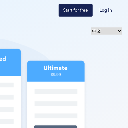
Start for free
Log In