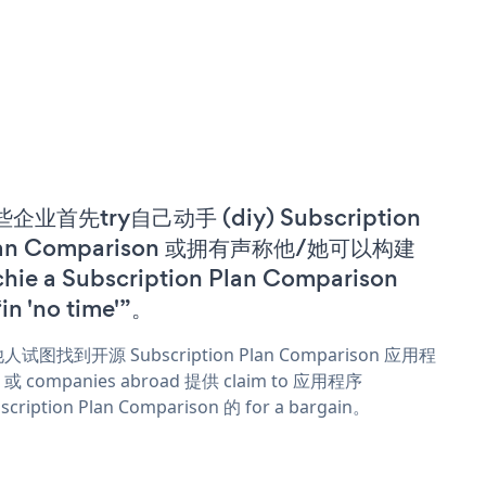
企业首先try自己动手 (diy) Subscription
lan Comparison 或拥有声称他/她可以构建
chie a Subscription Plan Comparison
in 'no time'”。
人试图找到开源 Subscription Plan Comparison 应用程
或 companies abroad 提供 claim to 应用程序
scription Plan Comparison 的 for a bargain。