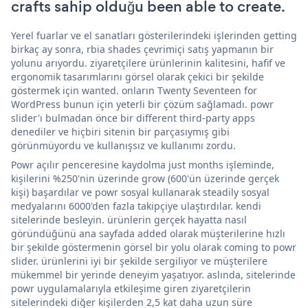
crafts sahip olduğu been able to create.
Yerel fuarlar ve el sanatları gösterilerindeki işlerinden getting
birkaç ay sonra, rbia shades çevrimiçi satış yapmanın bir
yolunu arıyordu. ziyaretçilere ürünlerinin kalitesini, hafif ve
ergonomik tasarımlarını görsel olarak çekici bir şekilde
göstermek için wanted. onların Twenty Seventeen for
WordPress bunun için yeterli bir çözüm sağlamadı. powr
slider'ı bulmadan önce bir different third-party apps
denediler ve hiçbiri sitenin bir parçasıymış gibi
görünmüyordu ve kullanışsız ve kullanımı zordu.
Powr açılır penceresine kaydolma just months işleminde,
kişilerini %250'nin üzerinde grow (600'ün üzerinde gerçek
kişi) başardılar ve powr sosyal kullanarak steadily sosyal
medyalarını 6000'den fazla takipçiye ulaştırdılar. kendi
sitelerinde besleyin. ürünlerin gerçek hayatta nasıl
göründüğünü ana sayfada added olarak müşterilerine hızlı
bir şekilde göstermenin görsel bir yolu olarak coming to powr
slider. ürünlerini iyi bir şekilde sergiliyor ve müşterilere
mükemmel bir yerinde deneyim yaşatıyor. aslında, sitelerinde
powr uygulamalarıyla etkileşime giren ziyaretçilerin
sitelerindeki diğer kişilerden 2,5 kat daha uzun süre