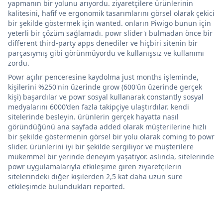
yapmanın bir yolunu arıyordu. ziyaretçilere ürünlerinin
kalitesini, hafif ve ergonomik tasarımlarını görsel olarak çekici
bir şekilde göstermek için wanted. onların Piwigo bunun için
yeterli bir çözüm sağlamadı. powr slider'ı bulmadan önce bir
different third-party apps denediler ve hiçbiri sitenin bir
parçasıymış gibi görünmüyordu ve kullanışsız ve kullanımı
zordu.
Powr açılır penceresine kaydolma just months işleminde,
kişilerini %250'nin üzerinde grow (600'ün üzerinde gerçek
kişi) başardılar ve powr sosyal kullanarak constantly sosyal
medyalarını 6000'den fazla takipçiye ulaştırdılar. kendi
sitelerinde besleyin. ürünlerin gerçek hayatta nasıl
göründüğünü ana sayfada added olarak müşterilerine hızlı
bir şekilde göstermenin görsel bir yolu olarak coming to powr
slider. ürünlerini iyi bir şekilde sergiliyor ve müşterilere
mükemmel bir yerinde deneyim yaşatıyor. aslında, sitelerinde
powr uygulamalarıyla etkileşime giren ziyaretçilerin
sitelerindeki diğer kişilerden 2,5 kat daha uzun süre
etkileşimde bulundukları reported.