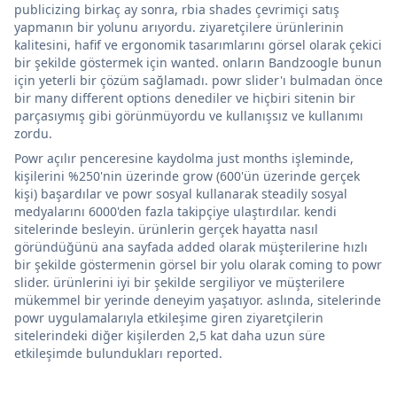
publicizing birkaç ay sonra, rbia shades çevrimiçi satış
yapmanın bir yolunu arıyordu. ziyaretçilere ürünlerinin
kalitesini, hafif ve ergonomik tasarımlarını görsel olarak çekici
bir şekilde göstermek için wanted. onların Bandzoogle bunun
için yeterli bir çözüm sağlamadı. powr slider'ı bulmadan önce
bir many different options denediler ve hiçbiri sitenin bir
parçasıymış gibi görünmüyordu ve kullanışsız ve kullanımı
zordu.
Powr açılır penceresine kaydolma just months işleminde,
kişilerini %250'nin üzerinde grow (600'ün üzerinde gerçek
kişi) başardılar ve powr sosyal kullanarak steadily sosyal
medyalarını 6000'den fazla takipçiye ulaştırdılar. kendi
sitelerinde besleyin. ürünlerin gerçek hayatta nasıl
göründüğünü ana sayfada added olarak müşterilerine hızlı
bir şekilde göstermenin görsel bir yolu olarak coming to powr
slider. ürünlerini iyi bir şekilde sergiliyor ve müşterilere
mükemmel bir yerinde deneyim yaşatıyor. aslında, sitelerinde
powr uygulamalarıyla etkileşime giren ziyaretçilerin
sitelerindeki diğer kişilerden 2,5 kat daha uzun süre
etkileşimde bulundukları reported.