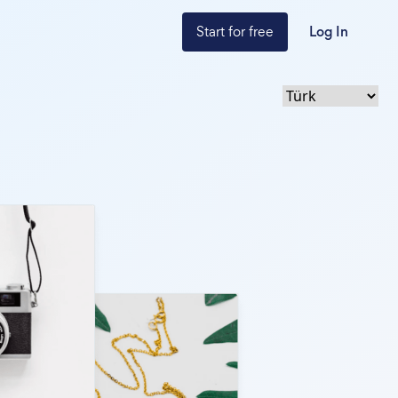
Start for free
Log In