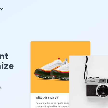
nt
ize
e