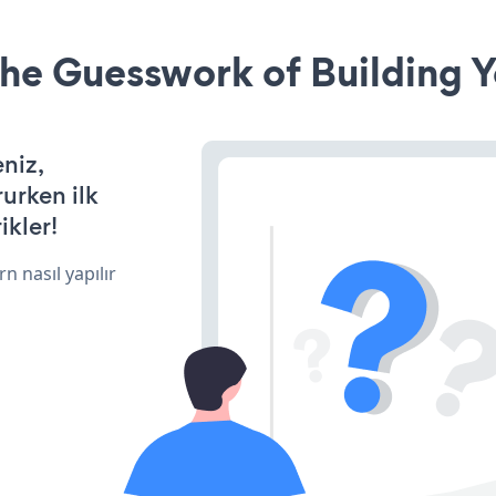
he Guesswork of Building Y
niz,
rurken ilk
ikler!
n nasıl yapılır