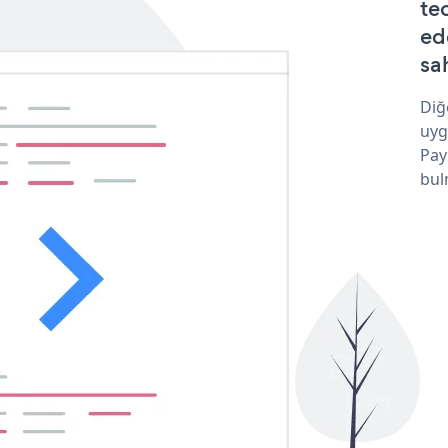
te
ed
sa
Diğ
uyg
Pay
bul