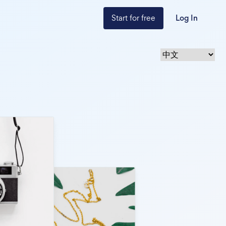
Start for free
Log In