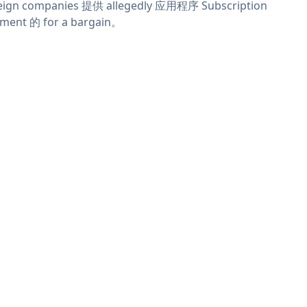
eign companies 提供 allegedly 应用程序 Subscription
ment 的 for a bargain。