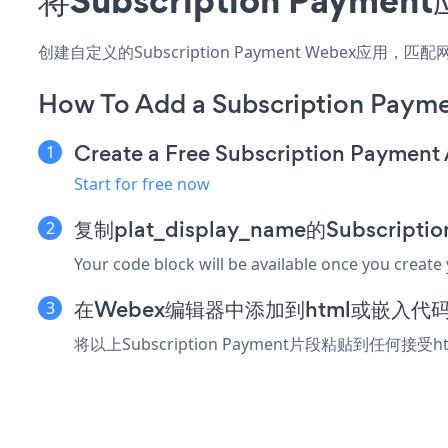
创建自定义的Subscription Payment Webex应
How To Add a Subscription Paym
Create a Free Subscription Payment
Start for free now
复制plat_display_name的Subscript
Your code block will be available once you create
在Webex编辑器中添加到html或嵌入代
将以上Subscription Payment片段粘贴到任何接