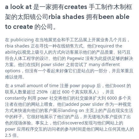
a look at 是一家拥有creates 手工制作木制框
架的太阳镜公司rbia shades 拥有been able
to create 的公司。
在 publicizing 在当地展览会和手工艺品展上开展业务几个月后，
rbia shades 正在寻找一种在线销售方式。他们required the
ability以视觉上吸引人的方式向访客展示他们的产品质量、轻巧且
符合人体工程学的设计。他们的 Pagewiz 没有为此提供足够的解决
方案。他们在找到 powr slider 之前尝试了 many different
options，但没有一个看起来好像它们是站点的一部分，并且笨重且
难以使用。
在 a small amount of time 注册 powr popup 后，他们boost 的
联系人数量超过 250%（超过 600 个真实联系人），并且
constantly 利用 powr 社交将他们的社交媒体扩大到 6000 多个关
注者在他们的网站上喂食。他们added powr slider 作为一种视觉
方式来快速向他们的客户展示landing on 主页上的产品在现实生活
中的样子。它很好地展示了他们的产品，并无缝地为客户提供了出
色的现场体验。事实上，他们discovered发现与他们网站上的
powr 应用程序交互的访问者的参与时间是他们网站上任何其他人的
2.5 倍。