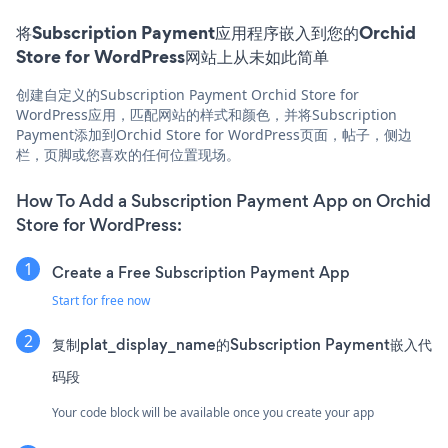
将Subscription Payment应用程序嵌入到您的Orchid
Store for WordPress网站上从未如此简单
创建自定义的Subscription Payment Orchid Store for
WordPress应用，匹配网站的样式和颜色，并将Subscription
Payment添加到Orchid Store for WordPress页面，帖子，侧边
栏，页脚或您喜欢的任何位置现场。
How To Add a Subscription Payment App on Orchid
Store for WordPress:
Create a Free Subscription Payment App
Start for free now
复制plat_display_name的Subscription Payment嵌入代
码段
Your code block will be available once you create your app