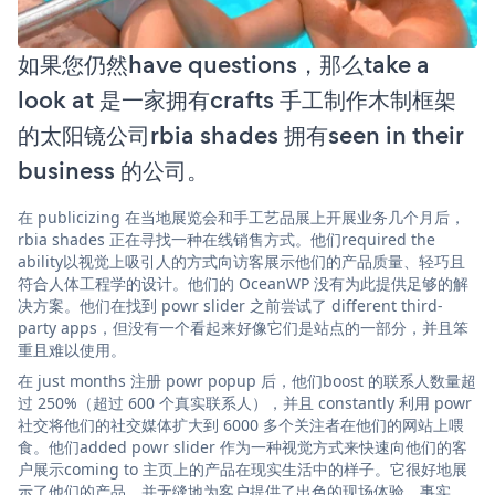
如果您仍然have questions，那么take a
look at 是一家拥有crafts 手工制作木制框架
的太阳镜公司rbia shades 拥有seen in their
business 的公司。
在 publicizing 在当地展览会和手工艺品展上开展业务几个月后，
rbia shades 正在寻找一种在线销售方式。他们required the
ability以视觉上吸引人的方式向访客展示他们的产品质量、轻巧且
符合人体工程学的设计。他们的 OceanWP 没有为此提供足够的解
决方案。他们在找到 powr slider 之前尝试了 different third-
party apps，但没有一个看起来好像它们是站点的一部分，并且笨
重且难以使用。
在 just months 注册 powr popup 后，他们boost 的联系人数量超
过 250%（超过 600 个真实联系人），并且 constantly 利用 powr
社交将他们的社交媒体扩大到 6000 多个关注者在他们的网站上喂
食。他们added powr slider 作为一种视觉方式来快速向他们的客
户展示coming to 主页上的产品在现实生活中的样子。它很好地展
示了他们的产品，并无缝地为客户提供了出色的现场体验。事实