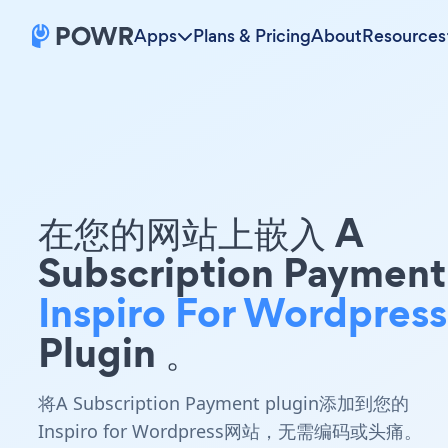
Apps
Plans & Pricing
About
Resources
在您的网站上嵌入 A
Subscription Payment
Inspiro For Wordpress
Plugin 。
将A Subscription Payment plugin添加到您的
Inspiro for Wordpress网站，无需编码或头痛。