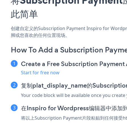
此简单
创建自定义的Subscription Payment Inspiro for
脚或您喜欢的任何位置现场。
How To Add a Subscription Payme
Create a Free Subscription Payment
Start for free now
复制plat_display_name的Subscript
Your code block will be available once you create
在Inspiro for Wordpress编辑器中
将以上Subscription Payment片段粘贴到任何接受h