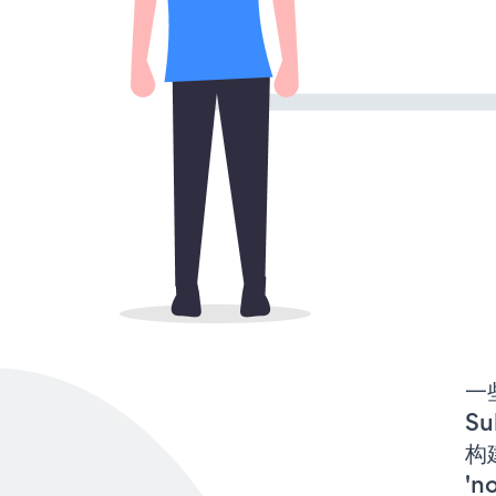
一些
Su
构建
'n