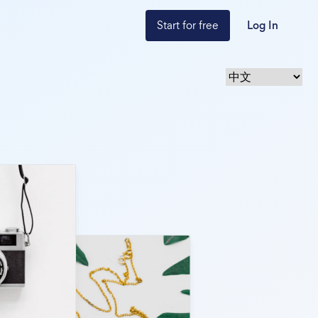
Start for free
Log In