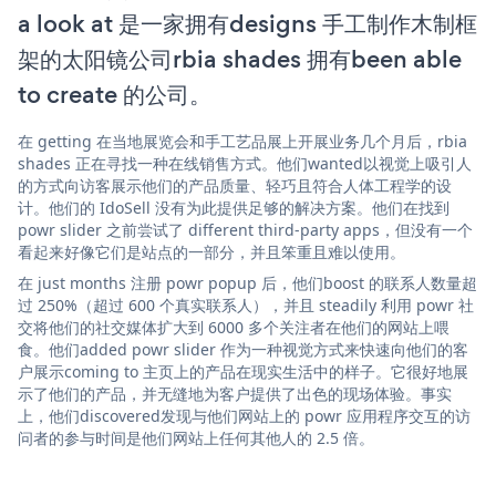
a look at 是一家拥有designs 手工制作木制框
架的太阳镜公司rbia shades 拥有been able
to create 的公司。
在 getting 在当地展览会和手工艺品展上开展业务几个月后，rbia
shades 正在寻找一种在线销售方式。他们wanted以视觉上吸引人
的方式向访客展示他们的产品质量、轻巧且符合人体工程学的设
计。他们的 IdoSell 没有为此提供足够的解决方案。他们在找到
powr slider 之前尝试了 different third-party apps，但没有一个
看起来好像它们是站点的一部分，并且笨重且难以使用。
在 just months 注册 powr popup 后，他们boost 的联系人数量超
过 250%（超过 600 个真实联系人），并且 steadily 利用 powr 社
交将他们的社交媒体扩大到 6000 多个关注者在他们的网站上喂
食。他们added powr slider 作为一种视觉方式来快速向他们的客
户展示coming to 主页上的产品在现实生活中的样子。它很好地展
示了他们的产品，并无缝地为客户提供了出色的现场体验。事实
上，他们discovered发现与他们网站上的 powr 应用程序交互的访
问者的参与时间是他们网站上任何其他人的 2.5 倍。