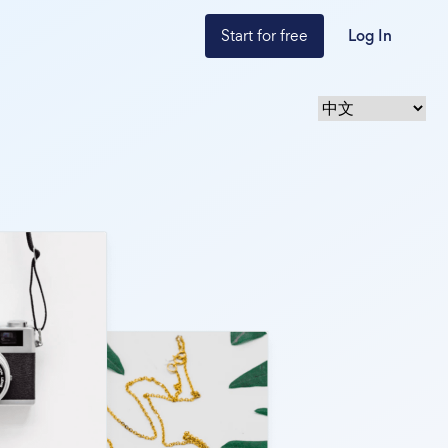
Start for free
Log In