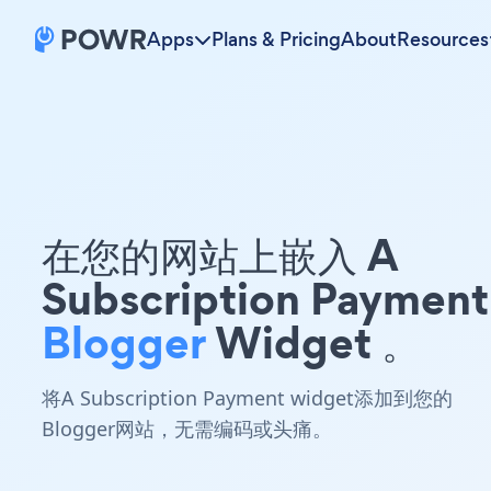
Apps
Plans & Pricing
About
Resources
在您的网站上嵌入 A
Subscription Payment
Blogger
Widget 。
将A Subscription Payment widget添加到您的
Blogger网站，无需编码或头痛。