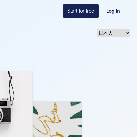
Start for free
Log In