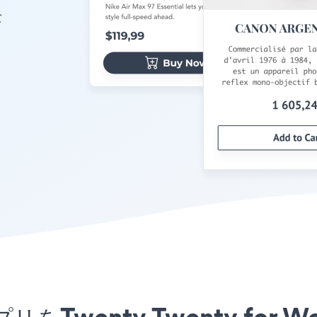
な
tアプリをTwenty Twenty fo