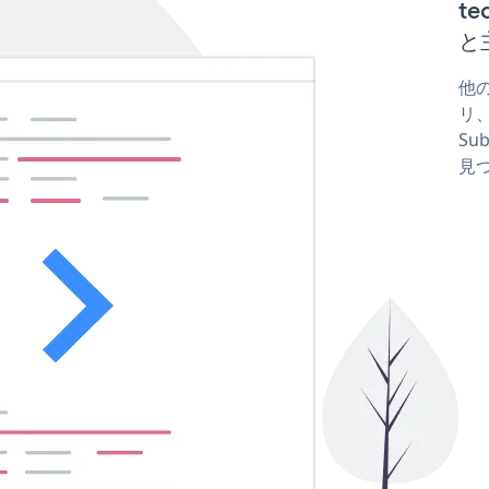
te
と
他の
リ、
Sub
見