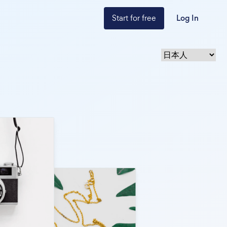
Start for free
Log In