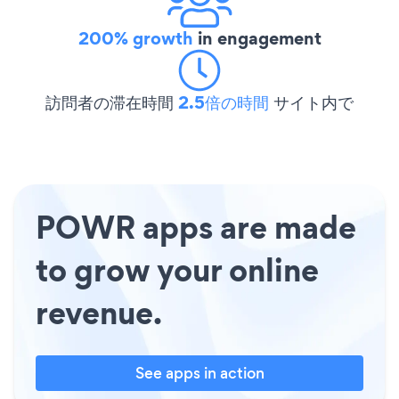
200% growth
in engagement
訪問者の滞在時間
2.5倍の時間
サイト内で
POWR apps are made
to grow your online
revenue.
See apps in action