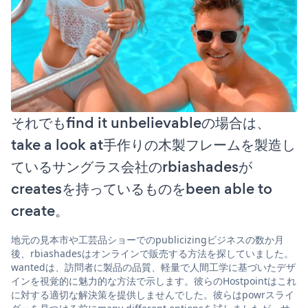
それでもfind it unbelievableの場合は、
take a look at手作りの木製フレームを製造し
ているサングラス会社のrbiashadesが
createsを持っているものをbeen able to
create。
地元の見本市や工芸品ショーでのpublicizingビジネスの数か月
後、rbiashadesはオンラインで販売する方法を探していました。
wantedは、訪問者に製品の品質、軽量で人間工学に基づいたデザ
インを視覚的に魅力的な方法で示します。彼らのHostpointはこれ
に対する適切な解決策を提供しませんでした。彼らはpowrスライ