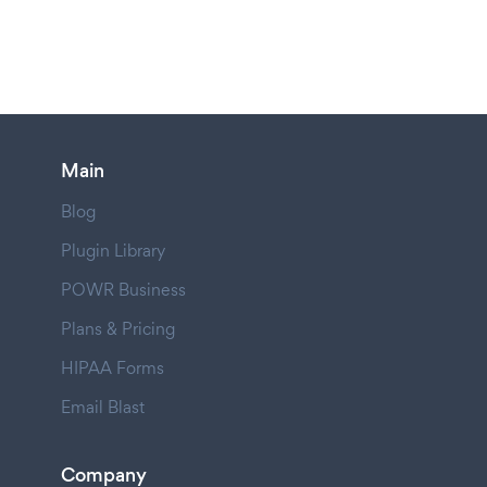
Main
Blog
Plugin Library
POWR Business
Plans & Pricing
HIPAA Forms
Email Blast
Company