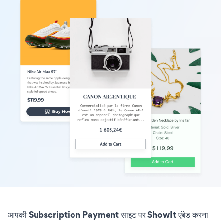
आपकी Subscription Payment साइट पर ShowIt एंबेड करना