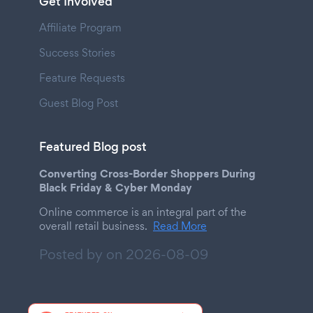
Get Involved
Affiliate Program
Success Stories
Feature Requests
Guest Blog Post
Featured Blog post
Converting Cross-Border Shoppers During
Black Friday & Cyber Monday
Online commerce is an integral part of the
overall retail business.
Read More
Posted by on
2026-08-09