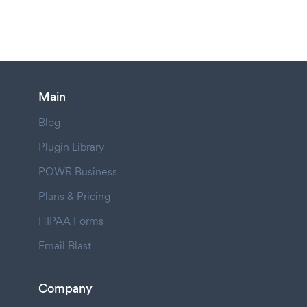
Main
Blog
Plugin Library
POWR Business
Plans & Pricing
HIPAA Forms
Email Blast
Company