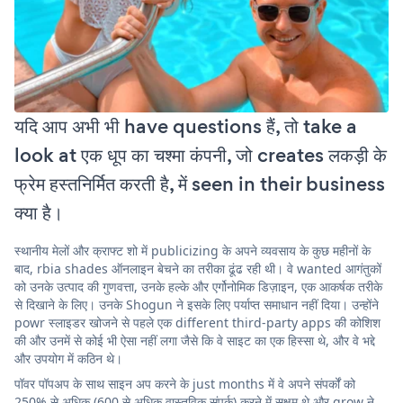
यदि आप अभी भी have questions हैं, तो take a
look at एक धूप का चश्मा कंपनी, जो creates लकड़ी के
फ्रेम हस्तनिर्मित करती है, में seen in their business
क्या है।
स्थानीय मेलों और क्राफ्ट शो में publicizing के अपने व्यवसाय के कुछ महीनों के
बाद, rbia shades ऑनलाइन बेचने का तरीका ढूंढ रही थी। वे wanted आगंतुकों
को उनके उत्पाद की गुणवत्ता, उनके हल्के और एर्गोनोमिक डिज़ाइन, एक आकर्षक तरीके
से दिखाने के लिए। उनके Shogun ने इसके लिए पर्याप्त समाधान नहीं दिया। उन्होंने
powr स्लाइडर खोजने से पहले एक different third-party apps की कोशिश
की और उनमें से कोई भी ऐसा नहीं लगा जैसे कि वे साइट का एक हिस्सा थे, और वे भद्दे
और उपयोग में कठिन थे।
पॉवर पॉपअप के साथ साइन अप करने के just months में वे अपने संपर्कों को
250% से अधिक (600 से अधिक वास्तविक संपर्क) करने में सक्षम थे और grow ने