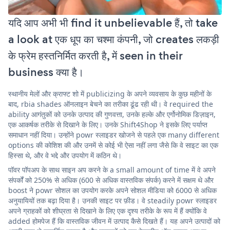
यदि आप अभी भी find it unbelievable हैं, तो take
a look at एक धूप का चश्मा कंपनी, जो creates लकड़ी
के फ्रेम हस्तनिर्मित करती है, में seen in their
business क्या है।
स्थानीय मेलों और क्राफ्ट शो में publicizing के अपने व्यवसाय के कुछ महीनों के
बाद, rbia shades ऑनलाइन बेचने का तरीका ढूंढ रही थी। वे required the
ability आगंतुकों को उनके उत्पाद की गुणवत्ता, उनके हल्के और एर्गोनोमिक डिज़ाइन,
एक आकर्षक तरीके से दिखाने के लिए। उनके Shift4Shop ने इसके लिए पर्याप्त
समाधान नहीं दिया। उन्होंने powr स्लाइडर खोजने से पहले एक many different
options की कोशिश की और उनमें से कोई भी ऐसा नहीं लगा जैसे कि वे साइट का एक
हिस्सा थे, और वे भद्दे और उपयोग में कठिन थे।
पॉवर पॉपअप के साथ साइन अप करने के a small amount of time में वे अपने
संपर्कों को 250% से अधिक (600 से अधिक वास्तविक संपर्क) करने में सक्षम थे और
boost ने powr सोशल का उपयोग करके अपने सोशल मीडिया को 6000 से अधिक
अनुयायियों तक बढ़ा दिया है। उनकी साइट पर फ़ीड। वे steadily powr स्लाइडर
अपने ग्राहकों को शीघ्रता से दिखाने के लिए एक दृश्य तरीके के रूप में हैं क्योंकि वे
added होमपेज हैं कि वास्तविक जीवन में उत्पाद कैसे दिखते हैं। यह अपने उत्पादों को